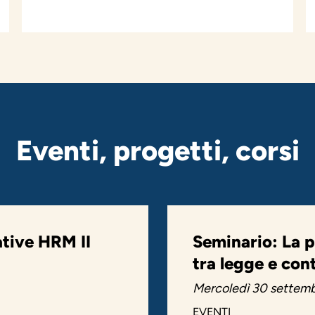
Eventi, progetti, corsi
ative HRM II
Seminario: La p
tra legge e con
Mercoledì 30 settemb
EVENTI