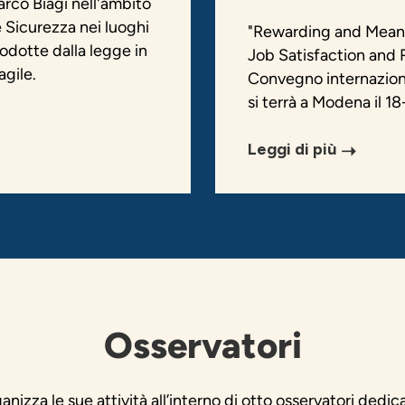
rco Biagi nell'ambito
 Sicurezza nei luoghi
"Rewarding and Meanin
rodotte dalla legge in
Job Satisfaction and Re
agile.
Convegno internaziona
si terrà a Modena il 1
Leggi di più
Osservatori
izza le sue attività all’interno di otto osservatori dedica