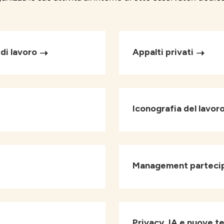
di lavoro
Appalti privati
Iconografia del lavor
Management parteci
Privacy, IA e nuove t