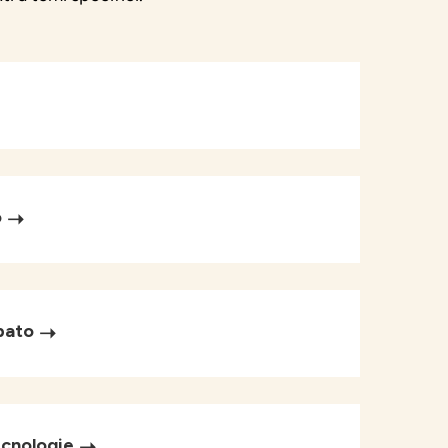
o
pato
ecnologie