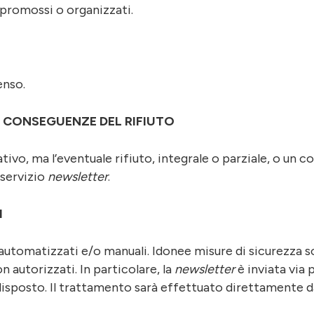
o promossi o organizzati.
enso.
E CONSEGUENZE DEL RIFIUTO
tivo, ma l’eventuale rifiuto, integrale o parziale, o un 
 servizio
newsletter
.
I
 automatizzati e/o manuali. Idonee misure di sicurezza s
on autorizzati. In particolare, la
newsletter
è inviata via
isposto. Il trattamento sarà effettuato direttamente dal