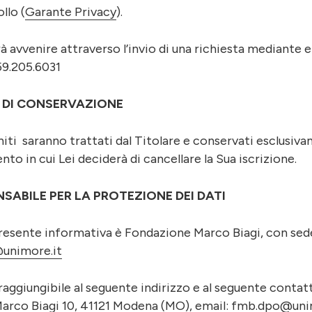
llo (
Garante Privacy
).
otrà avvenire attraverso l’invio di una richiesta mediante e
59.205.6031
 DI CONSERVAZIONE
iti saranno trattati dal Titolare e conservati esclusivame
to in cui Lei deciderà di cancellare la Sua iscrizione.
ABILE PER LA PROTEZIONE DEI DATI
presente informativa è Fondazione Marco Biagi, con sede
unimore.it
è raggiungibile al seguente indirizzo e al seguente cont
 Marco Biagi 10, 41121 Modena (MO), email:
fmb.dpo@unim