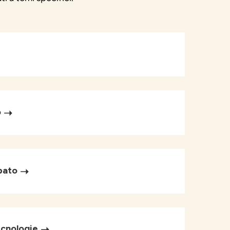
o
pato
ecnologie