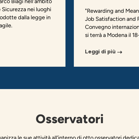
rco Biagi nell'ambito
 Sicurezza nei luoghi
"Rewarding and Meanin
rodotte dalla legge in
Job Satisfaction and Re
agile.
Convegno internaziona
si terrà a Modena il 1
Leggi di più
Osservatori
izza le sue attività all’interno di otto osservatori dedica