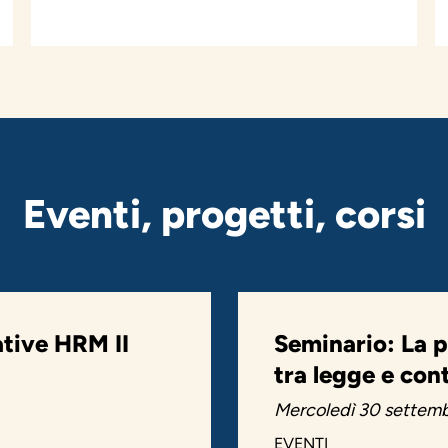
Eventi, progetti, corsi
ative HRM II
Seminario: La p
tra legge e con
Mercoledì 30 settemb
EVENTI