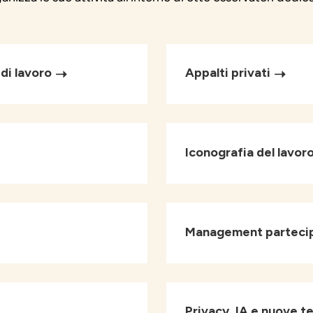
di lavoro
Appalti privati
Iconografia del lavor
Management parteci
Privacy, IA e nuove t