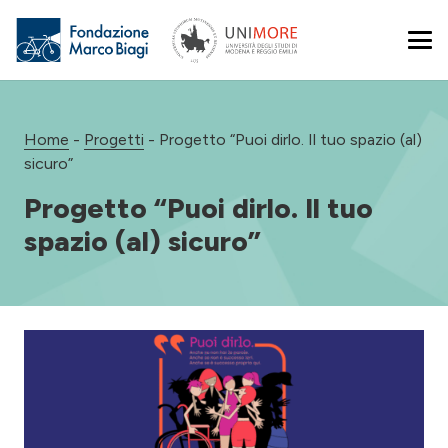
Home
-
Progetti
-
Progetto “Puoi dirlo. Il tuo spazio (al)
sicuro”
Progetto “Puoi dirlo. Il tuo
spazio (al) sicuro”